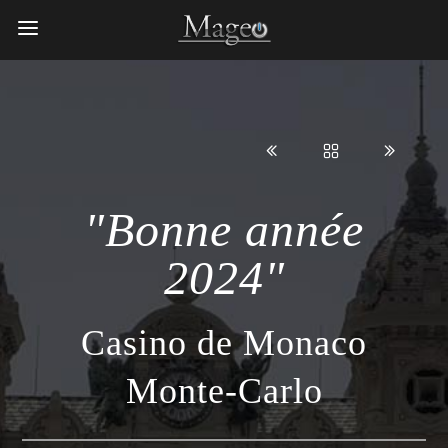
"Bonne année
2024"
Casino de Monaco
Monte-Carlo